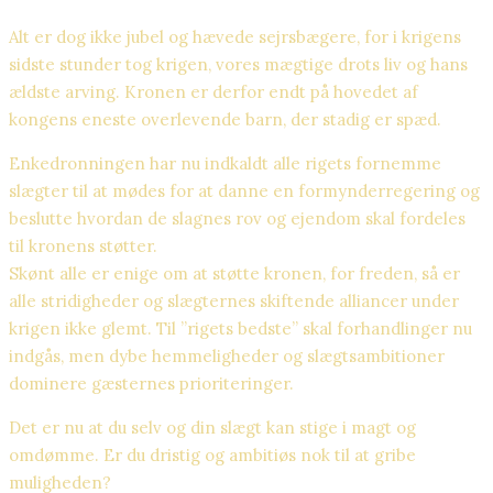
Alt er dog ikke jubel og hævede sejrsbægere, for i krigens
sidste stunder tog krigen, vores mægtige drots liv og hans
ældste arving. Kronen er derfor endt på hovedet af
kongens eneste overlevende barn, der stadig er spæd.
Enkedronningen har nu indkaldt alle rigets fornemme
slægter til at mødes for at danne en formynderregering og
beslutte hvordan de slagnes rov og ejendom skal fordeles
til kronens støtter.
Skønt alle er enige om at støtte kronen, for freden, så er
alle stridigheder og slægternes skiftende alliancer under
krigen ikke glemt. Til ”rigets bedste” skal forhandlinger nu
indgås, men dybe hemmeligheder og slægtsambitioner
dominere gæsternes prioriteringer.
Det er nu at du selv og din slægt kan stige i magt og
omdømme. Er du dristig og ambitiøs nok til at gribe
muligheden?