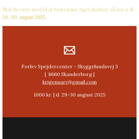
Skal du være med til at bestemme riget skæbne, så ses vi
d.
29.-30. august 2025
.
Forlev Spejdercenter - Skyggelundsvej 3
| 8660 Skanderborg |
krigensarv@gmail.com
1000 kr. | d. 29-30 august 2025