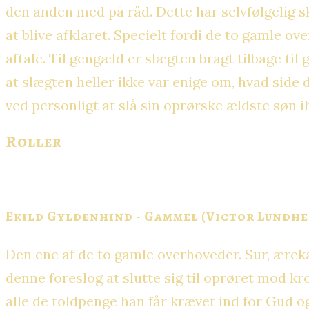
den anden med på råd. Dette har selvfølgelig sk
at blive afklaret. Specielt fordi de to gamle o
aftale. Til gengæld er slægten bragt tilbage til
at slægten heller ikke var enige om, hvad side d
ved personligt at slå sin oprørske ældste søn 
Roller
Ekild Gyldenhind - Gammel (Victor Lundhe
Den ene af de to gamle overhoveder. Sur, ærekær
denne foreslog at slutte sig til oprøret mod k
alle de toldpenge han får krævet ind for Gud og