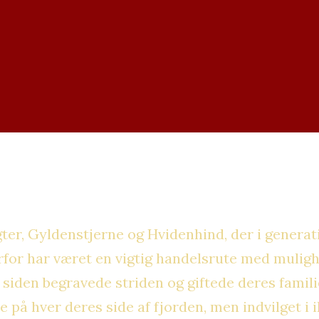
r, Gyldenstjerne og Hvidenhind, der i generatio
erfor har været en vigtig handelsrute med muligh
r siden begravede striden og giftede deres famil
på hver deres side af fjorden, men indvilget i i