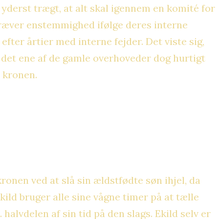
 yderst trægt, at alt skal igennem en komité for
r kræver enstemmighed ifølge deres interne
efter årtier med interne fejder. Det viste sig,
te det ene af de gamle overhoveder dog hurtigt
d kronen.
ronen ved at slå sin ældstfødte søn ihjel, da
ild bruger alle sine vågne timer på at tælle
alvdelen af sin tid på den slags. Ekild selv er