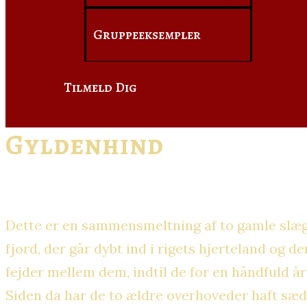
Gruppeeksempler
Tilmeld Dig
Gyldenhind
Dette er en sammensmeltning af to gamle slægte
fjord, der går dybt ind i rigets hjerteland og d
fejder mellem dem, indtil de for en håndfuld å
Siden da har de to ældre overhoveder haft sæde 