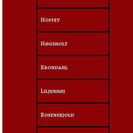
Hoffet
Høgsholt
Krondahl
Liljenhøj
Rosenskjold