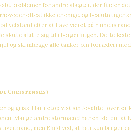
abt problemer for andre slægter, der finder det
verhoveder oftest ikke er enige, og beslutninge
 god velstand efter at have været på ruinens rand 
e skulle slutte sig til i borgerkrigen. Dette løs
ihjel og skrinlægge alle tanker om forræderi mo
de Christensen)
 og grisk. Har netop vist sin loyalitet overfor k
ronen. Mange andre stormænd har en ide om at Ek
 hvermand, men Ekild ved, at han kun bruger ca. h