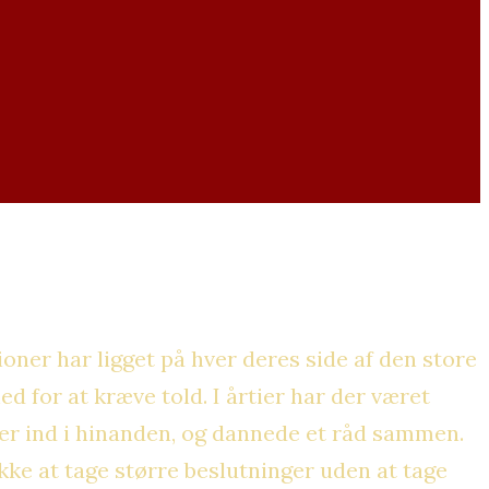
ner har ligget på hver deres side af den store
ed for at kræve told. I årtier har der været
ier ind i hinanden, og dannede et råd sammen.
kke at tage større beslutninger uden at tage