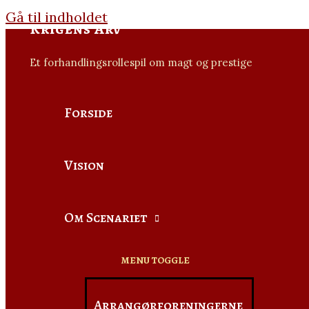
Gå til indholdet
Krigens Arv
Et forhandlingsrollespil om magt og prestige
Forside
Vision
Om Scenariet
MENU TOGGLE
Arrangørforeningerne