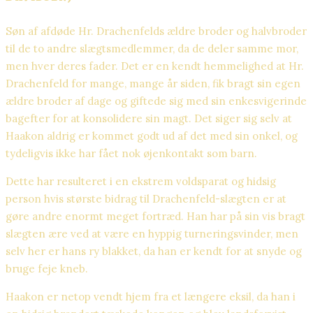
Søn af afdøde Hr. Drachenfelds ældre broder og halvbroder
til de to andre slægtsmedlemmer, da de deler samme mor,
men hver deres fader. Det er en kendt hemmelighed at Hr.
Drachenfeld for mange, mange år siden, fik bragt sin egen
ældre broder af dage og giftede sig med sin enkesvigerinde
bagefter for at konsolidere sin magt. Det siger sig selv at
Haakon aldrig er kommet godt ud af det med sin onkel, og
tydeligvis ikke har fået nok øjenkontakt som barn.
Dette har resulteret i en ekstrem voldsparat og hidsig
person hvis største bidrag til Drachenfeld-slægten er at
gøre andre enormt meget fortræd. Han har på sin vis bragt
slægten ære ved at være en hyppig turneringsvinder, men
selv her er hans ry blakket, da han er kendt for at snyde og
bruge feje kneb.
Haakon er netop vendt hjem fra et længere eksil, da han i