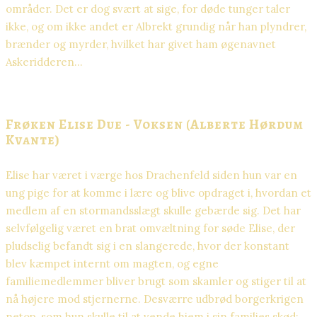
områder. Det er dog svært at sige, for døde tunger taler
ikke, og om ikke andet er Albrekt grundig når han plyndrer,
brænder og myrder, hvilket har givet ham øgenavnet
Askeridderen…
Frøken Elise Due - Voksen (Alberte Hørdum
Kvante)
Elise har været i værge hos Drachenfeld siden hun var en
ung pige for at komme i lære og blive opdraget i, hvordan et
medlem af en stormandsslægt skulle gebærde sig. Det har
selvfølgelig været en brat omvæltning for søde Elise, der
pludselig befandt sig i en slangerede, hvor der konstant
blev kæmpet internt om magten, og egne
familiemedlemmer bliver brugt som skamler og stiger til at
nå højere mod stjernerne. Desværre udbrød borgerkrigen
netop, som hun skulle til at vende hjem i sin families skød;