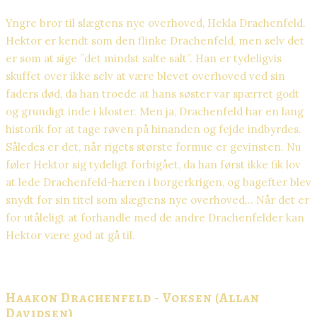
Yngre bror til slægtens nye overhoved, Hekla Drachenfeld.
Hektor er kendt som den flinke Drachenfeld, men selv det
er som at sige ”det mindst salte salt”. Han er tydeligvis
skuffet over ikke selv at være blevet overhoved ved sin
faders død, da han troede at hans søster var spærret godt
og grundigt inde i kloster. Men ja, Drachenfeld har en lang
historik for at tage røven på hinanden og fejde indbyrdes.
Således er det, når rigets største formue er gevinsten. Nu
føler Hektor sig tydeligt forbigået, da han først ikke fik lov
at lede Drachenfeld-hæren i borgerkrigen, og bagefter blev
snydt for sin titel som slægtens nye overhoved… Når det er
for utåleligt at forhandle med de andre Drachenfelder kan
Hektor være god at gå til.
Haakon Drachenfeld - Voksen (Allan
Davidsen)