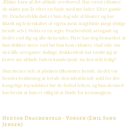
Ældste barn af det afdøde overhoved. Har været i kloster
de sidste par år efter en fejde med sin fader. Efter gamle
Hr. Drachenfelds død er hun dog ude af kloster og har
iklædt sig lederskabet af rigets mest magtfulde slægt (ifølge
hende selv). Hekla er en ægte Drachenfeld, arrogant og
bedre end dig og alle du kender. Flere har dog bemærket at
hun drikker mere end før hun kom i kloster. Gad vide om
den lille arrogante, hidsige drukkenbolt har tænkt sig at
kræve sin afdøde faders kanslerpost, nu den står ledig?
Hun mener selv at pladsen tilkommer hende, da det var
hendes beslutning at betale den udestående sold for det
kongelige lejesoldater før de forlod felten, og hun dermed
har bevist at hun er villig til at bløde for kronmagten.​
Hektor Drachenfeld - Voksen (Emil Sand
Jensen)