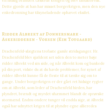
en hidsig brandert tæskede kongen og blev landsforvist.
Dette gjorde at han har misset borgerkrigen, men den nye
enkedronning har tilsyneladende ophævet eksilet.
Ridder Albrekt af Donnersmark -
Askeridderen - Voksen (Kim Tovgaard)
Drachenfeld-slægtens trofaste gamle stridsganger. Hr.
Drachenfeld blev sjældent set uden den to meter høje
ridder Albrekt ved sin side, og når Albrekt kom og bankede
på din port, vidste du at du havde problemer, for synet af
ridder Albrekt kunne få de fleste til at tænke sig om to
gange. Under borgerkrigen er der gået ret hidsige rygter
om at Albrekt, som leder af Drachenfeld hirden, har
plyndret, brændt og myrdet uhæmmet blandt de oprørske
stormænd. Endnu ondere tunger vil endda sige, at Albrekt
også har udnyttet krigen til at plyndre egne allieredes