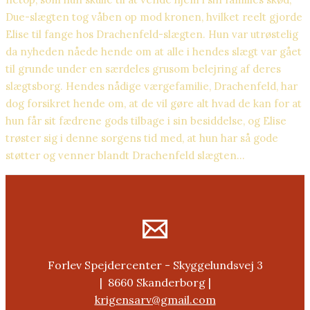
Due-slægten tog våben op mod kronen, hvilket reelt gjorde
Elise til fange hos Drachenfeld-slægten. Hun var utrøstelig
da nyheden nåede hende om at alle i hendes slægt var gået
til grunde under en særdeles grusom belejring af deres
slægtsborg. Hendes nådige værgefamilie, Drachenfeld, har
dog forsikret hende om, at de vil gøre alt hvad de kan for at
hun får sit fædrene gods tilbage i sin besiddelse, og Elise
trøster sig i denne sorgens tid med, at hun har så gode
støtter og venner blandt Drachenfeld slægten…
Forlev Spejdercenter - Skyggelundsvej 3
| 8660 Skanderborg |
krigensarv@gmail.com