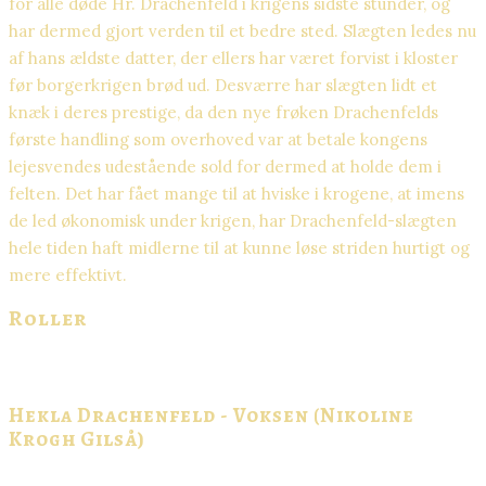
for alle døde Hr. Drachenfeld i krigens sidste stunder, og
har dermed gjort verden til et bedre sted. Slægten ledes nu
af hans ældste datter, der ellers har været forvist i kloster
før borgerkrigen brød ud. Desværre har slægten lidt et
knæk i deres prestige, da den nye frøken Drachenfelds
første handling som overhoved var at betale kongens
lejesvendes udestående sold for dermed at holde dem i
felten. Det har fået mange til at hviske i krogene, at imens
de led økonomisk under krigen, har Drachenfeld-slægten
hele tiden haft midlerne til at kunne løse striden hurtigt og
mere effektivt.
Roller
Hekla Drachenfeld - Voksen (Nikoline
Krogh Gilså)