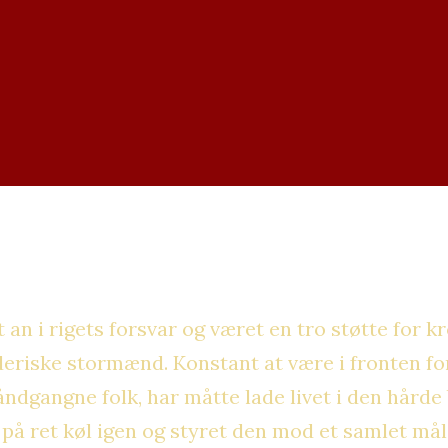
t an i rigets forsvar og været en tro støtte for k
deriske stormænd. Konstant at være i fronten fo
ndgangne folk, har måtte lade livet i den hårde b
 på ret køl igen og styret den mod et samlet mål