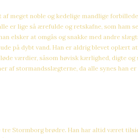
 af meget noble og kedelige mandlige forbilleder
lle er lige så ærefulde og retskafne, som ham sel
han elsker at omgås og snakke med andre slægts
ude på dybt vand. Han er aldrig blevet oplært at
bløde værdier, såsom høvisk kærlighed, digte og 
 af stormandsslægterne, da alle synes han er en
tre Stormborg brødre. Han har altid været tilsid