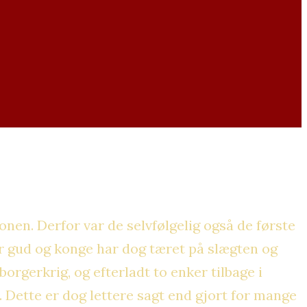
ronen. Derfor var de selvfølgelig også de første
r gud og konge har dog tæret på slægten og
orgerkrig, og efterladt to enker tilbage i
. Dette er dog lettere sagt end gjort for mange