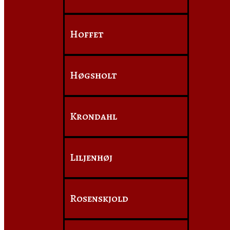
Hoffet
Høgsholt
Krondahl
Liljenhøj
Rosenskjold