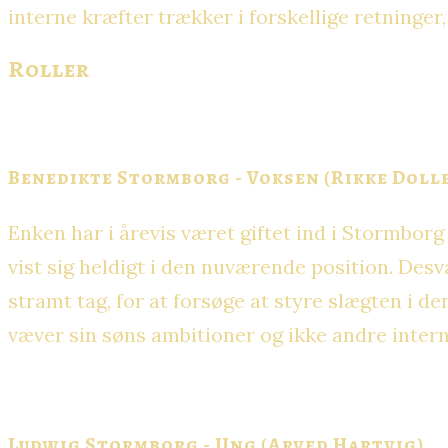
interne kræfter trækker i forskellige retninge
Roller
Benedikte Stormborg - Voksen (Rikke Doll
Enken har i årevis været giftet ind i Stormborg
vist sig heldigt i den nuværende position. Des
stramt tag, for at forsøge at styre slægten i d
væver sin søns ambitioner og ikke andre intern
Ludwig Stormborg - Ung (Arved Hartvig)