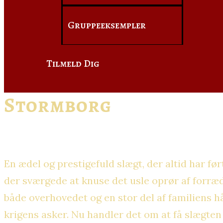
Gruppeeksempler
Tilmeld Dig
Stormborg
En ædel og prestigefuld slægt, der altid har før
der sværgede at knuse det usle oprør af forræ
både overhovedet og en stor del af familiens hå
krigens asker. Nu handler det om at få slægten