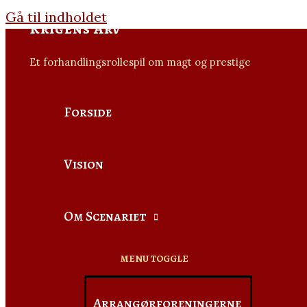
Gå til indholdet
Krigens Arv
Et forhandlingsrollespil om magt og prestige
Forside
Vision
Om Scenariet
MENU TOGGLE
Arrangørforeningerne