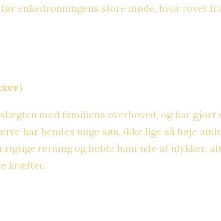
r, før enkedronningens store møde, hvor rovet f
erup)
 slægten med familiens overhoved, og har gjort s
værre har hendes unge søn, ikke lige så høje amb
en rigtige retning og holde ham ude af ulykker, 
e kræfter.