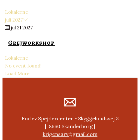
Lokalerne
juli 2027
jul 21 2027
Grejworkshop
Lokalerne
No event found!
Load More
Forlev Spejdercenter - Skyggelundsvej 3
| 8660 Skanderborg |
krigensarv@gmail.com