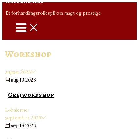
Krigens Arv
MAIN
Gå
MENU
til
Et forhandlingsrollespil om magt og prestige
indholdet
Workshop
august 2026
aug 19 2026
Grejworkshop
Lokalerne
september 2026
sep 16 2026